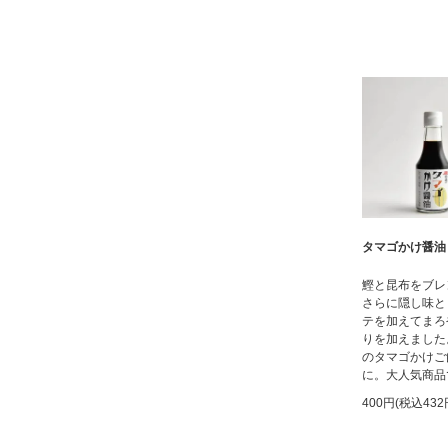
タマゴかけ醤油 1
鰹と昆布をブレ
さらに隠し味と
テを加えてまろ
りを加えました
のタマゴかけご
に。大人気商品
400円(税込432