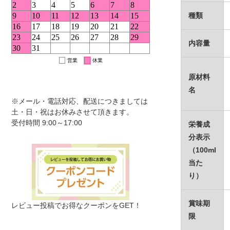
種類
内容量
原材料
名
※メール・電話対応、配送につきましては
土・日・祝はお休みさせて頂きます。
受付時間 9:00～17:00
栄養成
分表示
（100ml
当た
り）
賞味期
レビュー投稿でお得なクーポンをGET！
限