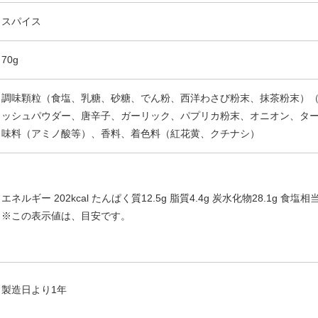
スパイス
70g
調味顆粒（食塩、乳糖、砂糖、でん粉、西洋わさび粉末、抹茶粉末）
ッシュパウダー、唐辛子、ガーリック、パプリカ粉末、オニオン、タ
味料（アミノ酸等）、香料、着色料（紅花黄、クチナシ）
エネルギー 202kcal たんぱく質12.5g 脂質4.4g 炭水化物28.1g 食塩相当
※この表示値は、目安です。
製造日より1年