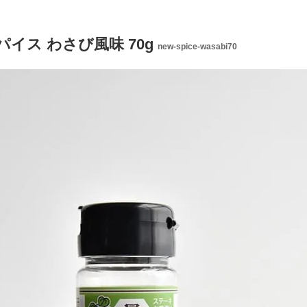
イス わさび風味 70g
new-spice-wasabi70