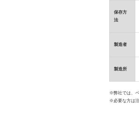
保存方
法
製造者
製造所
※弊社では、
※必要な方は