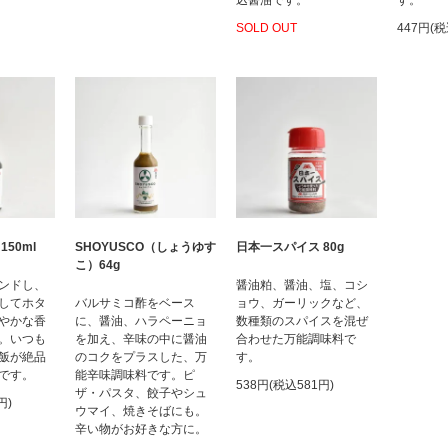
込醤油です。
す。
SOLD OUT
447円(税
50ml
SHOYUSCO（しょうゆす
日本一スパイス 80g
こ）64g
ンドし、
醤油粕、醤油、塩、コシ
してホタ
バルサミコ酢をベース
ョウ、ガーリックなど、
やかな香
に、醤油、ハラペーニョ
数種類のスパイスを混ぜ
。いつも
を加え、辛味の中に醤油
合わせた万能調味料で
飯が絶品
のコクをプラスした、万
す。
です。
能辛味調味料です。ピ
538円(税込581円)
ザ・パスタ、餃子やシュ
円)
ウマイ、焼きそばにも。
辛い物がお好きな方に。