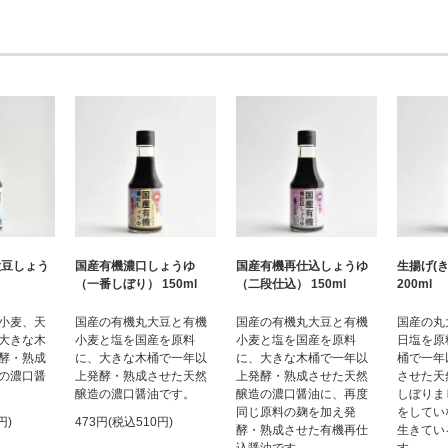
大豆しょう
国産有機濃口しょうゆ
国産有機再仕込しょうゆ
生揚げ(
（一番しぼり） 150ml
（二段仕込） 150ml
200ml
小麦、天
国産の有機丸大豆と有機
国産の有機丸大豆と有機
国産の丸
大きな木
小麦と塩を国産を原料
小麦と塩を国産を原料
日塩を原
酵・熟成
に、大きな木桶で一年以
に、大きな木桶で一年以
桶で一年
の濃口醤
上発酵・熟成させた天然
上発酵・熟成させた天然
させた天
醸造の濃口醤油です。
醸造の濃口醤油に、再度
しぼりま
同じ原料の麹を加え発
をしてい
円)
473円(税込510円)
酵・熟成させた有機再仕
生きてい