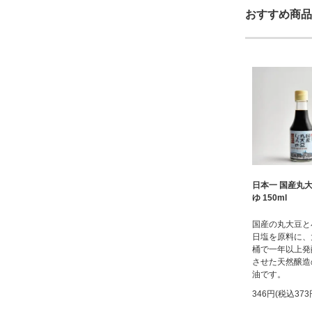
おすすめ商品
日本一 国産丸
ゆ 150ml
国産の丸大豆と
日塩を原料に、
桶で一年以上発
させた天然醸造
油です。
346円(税込373