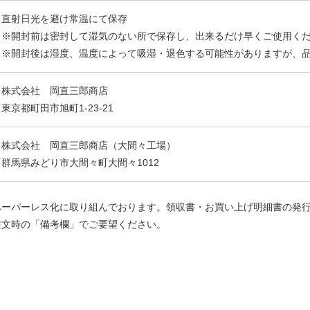
直射日光を避け常温にて保存
※開封前は密封して湿気のない所で保存し、出来るだけ早くご使用く
※開封後は湿度、温度によって吸湿・退色する可能性がありますが、
株式会社 岡直三郎商店
東京都町田市旭町1-23-21
株式会社 岡直三郎商店（大間々工場）
群馬県みどり市大間々町大間々1012
ペーパーレス化に取り組んでおります。領収書・お買い上げ明細書の発
注文時の「備考欄」でご要望ください。