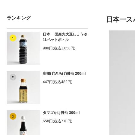
ランキング
日本一スパ
日本一 国産丸大豆しょうゆ
1
1Lペットボトル
980円(税込1,058円)
生揚げ(きあげ)醤油 200ml
2
447円(税込482円)
タマゴかけ醤油 300ml
3
658円(税込710円)