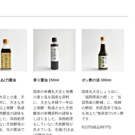
きあげ)醤油
香り醤油 150ml
ポン酢の涙 300ml
国産の有機丸大豆と有機
国産丸大豆しょうゆに、
大豆と小麦、天
小麦と塩を国産を原料
「福岡県産の橙」と「佐
料に、大きな木
に、大きな木桶で一年以
賀県産の酢橘」に、枕崎
以上発酵・熟成
上発酵・熟成させた天然
の鰹節、利尻昆布で深み
然醸造の諸味を
醸造の有機原料の諸味を
を加えた”無添加”のポン酢
した。加熱処理
しぼりました。加熱処理
です。
ない天然酵母が
をしていない天然酵母が
822円(税込887円)
る、生の醤油で
生きている、生揚げ(きあ