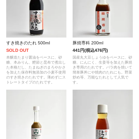
すき焼きのたれ 500ml
豚焼専科 200ml
SOLD OUT
441円(税込476円)
本醸造たまり醤油をベースに、砂
国産丸大豆しょうゆをベースに、砂
糖、本みりん、鰹節と昆布で煮出し
糖、にんにく、生姜等を加えた豚焼
た本格だし、たまねぎのまろやかさ
き専用のたれです。バラ肉を焼いて
を加えた保存料無添加の小麦不使用
簡単豚丼にや焼肉のたれにも。野菜
のすき焼きのたれです。薄めずにス
炒め等、万能なたれとして人気で
トレートタイプのたれです。
す。