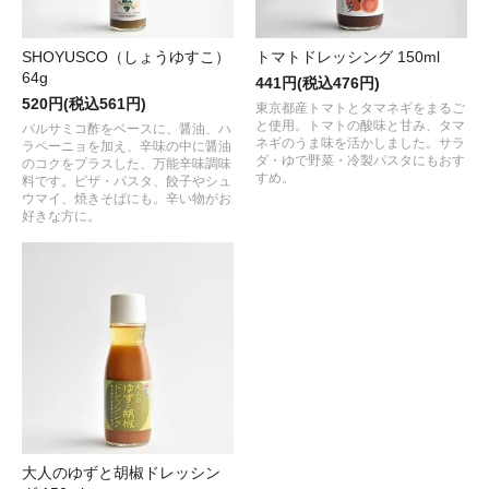
SHOYUSCO（しょうゆすこ）
トマトドレッシング 150ml
64g
441円(税込476円)
520円(税込561円)
東京都産トマトとタマネギをまるご
と使用。トマトの酸味と甘み、タマ
バルサミコ酢をベースに、醤油、ハ
ネギのうま味を活かしました。サラ
ラペーニョを加え、辛味の中に醤油
ダ・ゆで野菜・冷製パスタにもおす
のコクをプラスした、万能辛味調味
すめ。
料です。ピザ・パスタ、餃子やシュ
ウマイ、焼きそばにも。辛い物がお
好きな方に。
大人のゆずと胡椒ドレッシン