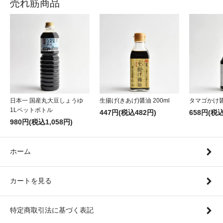
売れ筋商品
日本一 国産丸大豆しょうゆ
生揚げ(きあげ)醤油 200ml
タマゴかけ醤油
1Lペットボトル
447円(税込482円)
658円(税込
980円(税込1,058円)
ホーム
カートを見る
特定商取引法に基づく表記