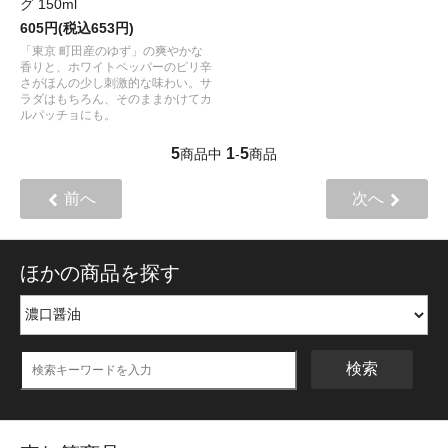
グ 150ml
605円(税込653円)
「東京 町田産のゆず」の爽やかな
香りと、ホワイトペッパーのピリ辛
さがほんの少し刺激的な味わい。サ
ラダはもちろん、そのままかけてカ
ルパッチョにも。
5
1
5
商品中
-
商品
前へ
次へ
ほかの商品を探す
検索